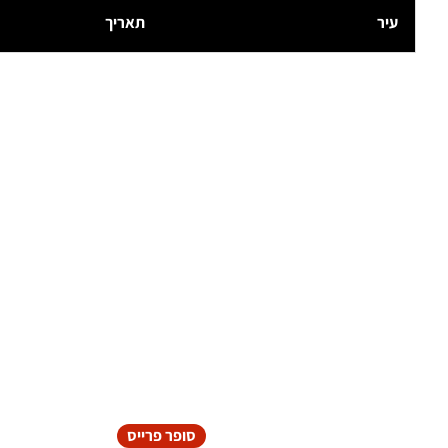
עיר
תאריך
סופר פרייס