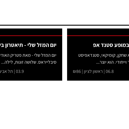
 במופע סטנד אפ
יום המזל שלי - תיאטרון בי
וא שחקן, קומיקאי, סטנדאפיסט
יום המזל שלי - מאת פטריק האודק
וייחודי. הוא יוצר...
סיבלייראס. שלושה זוגות, לילה...
06.8 | ראשון לציון | ₪86
03.9 | תל אביב-יפו | ₪126