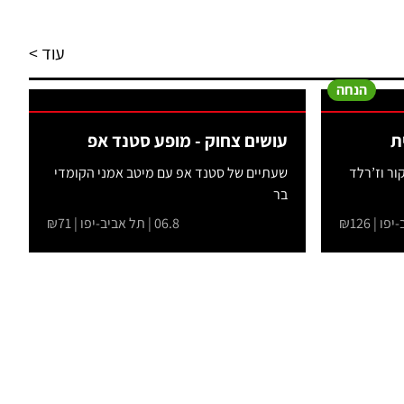
עוד >
הנחה
ת
עושים צחוק - מופע סטנד אפ
ור וז’רלד
שעתיים של סטנד אפ עם מיטב אמני הקומדי
בר
06.8 | תל אביב-יפו | ₪71