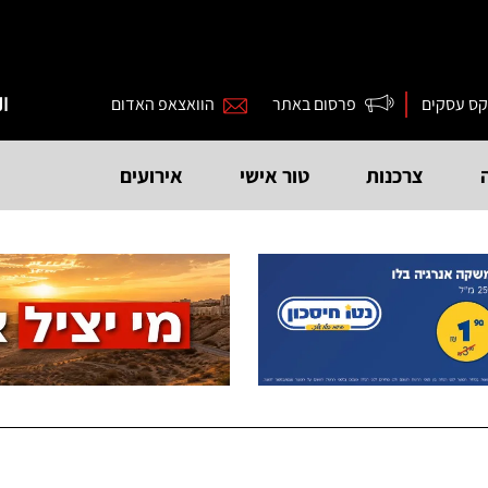
קס עסקים
פרסום באתר
הוואצאפ האדום
ال
צרכנות
טור אישי
אירועים