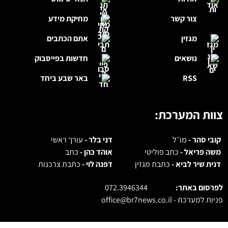
צור קשר
מחיקת מידע
מגזין
אתם הכתבים
נושאים
חדשות בפייסבוק
RSS
באר שבע ביחד
צוות המערכת:
קובי סהר -
מו״ל
דני בלר -
עורך ראשי
משה פריאל -
כתב פוליטי
אוהד כהן -
כתב
דנית שיר לביא -
כתבת מגזין
דפנה לוי -
כתבת צרכנות
לפרסום באתר:
072.3946344
פניות למערכת -
office@br7news.co.il