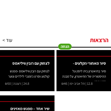
הרצאות
עוד >
הנחה
סיור מאחורי הקלעים -
לצחוק עם רובין וויליאמס
סיור בתיאטרון בית ליסין על
לצחוק עם רובין וויליאמס -מפגש
ההיסטוריה של התיאטרון, על מבנה
קולנוע וסרט ג'ומנג'י לילדים ונוער
התיאטרון...
12.8 | תל אביב-יפו | ₪46
24.8 | רעננה | ₪50
שיר אחד – מפגש מאזינים