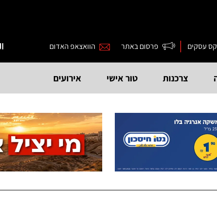
קס עסקים
פרסום באתר
הוואצאפ האדום
ال
צרכנות
טור אישי
אירועים