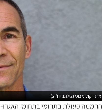
ארנון קולומבוס (צילום: יח''צ)