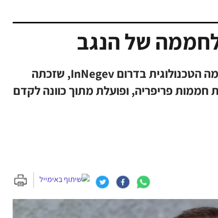
לחממה של הנגב
ארנון קולומבוס הוא המנכ"ל החדש של החממה הטכנולוגית בדרום InNegev, שזכתה
חדשנות בינואר 2020 במסגרת חממות פריפריה, ופועלת מתוך כוונה לקדם