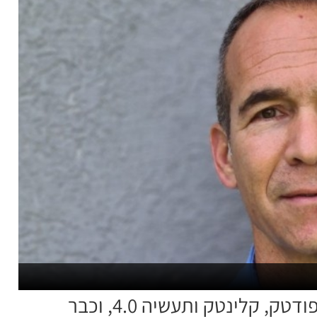
החממה פעולת בתחומי בתחומי האגרו-פודטק, קלינטק ותעשיה 4.0, וכבר