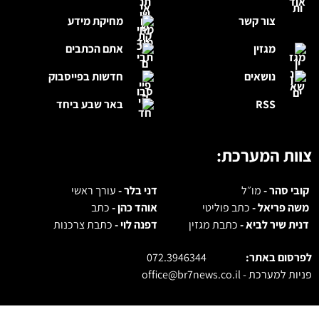
צור קשר
מחיקת מידע
מגזין
אתם הכתבים
נושאים
חדשות בפייסבוק
RSS
באר שבע ביחד
צוות המערכת:
קובי סהר -
מו״ל
דני בלר -
עורך ראשי
משה פריאל -
כתב פוליטי
אוהד כהן -
כתב
דנית שיר לביא -
כתבת מגזין
דפנה לוי -
כתבת צרכנות
לפרסום באתר:
072.3946344
פניות למערכת -
office@br7news.co.il