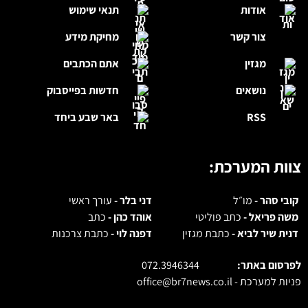
אודות
תנאי שימוש
צור קשר
מחיקת מידע
מגזין
אתם הכתבים
נושאים
חדשות בפייסבוק
RSS
באר שבע ביחד
צוות המערכת:
קובי סהר -
מו״ל
דני בלר -
עורך ראשי
משה פריאל -
כתב פוליטי
אוהד כהן -
כתב
דנית שיר לביא -
כתבת מגזין
דפנה לוי -
כתבת צרכנות
לפרסום באתר:
072.3946344
פניות למערכת -
office@br7news.co.il