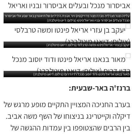
עליזה מנור מנכלית חברת מנור פרוייקטים ויור אגודת הידידים של תיאטרון באר שבע אלי אביסרור
מנכל ובעלים אביסרור ובניו ואריאל פינטו (צילום: דייגו מיטלברג)
יעקב בן עזרי אריאל פינטו ומשה טרבלסי (צילום: דיאגו מיטלברג)
מאור בנאנו אריאל פינטו ודוד יוסוב מנכל רדיו דרום (צילום: דיאגו מיטלברג)
ברנז'ה באר-שבעית:
בערב החניכה המצויין התקיים מופע מרגש של
דיקלה וקייטרינג בניצוחו של השף משה אביב.
בין הרבים שהצטופפו בין עמדות ההגשה של