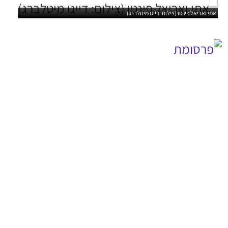
אתי ואריאל פינטו (צילום: דייגו מיטלברג)