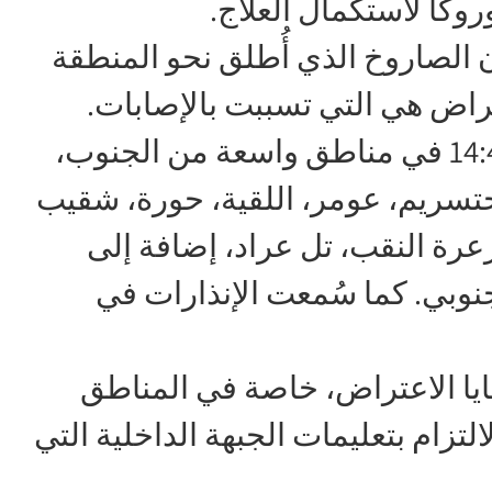
كا لاستكمال العلاج.
 الصاروخ الذي أُطلق نحو المنطقة
عتراض هي التي تسببت بالإصابات.
ودوّت صافرات الإنذار عند الساعة 14:43 في مناطق واسعة من الجنوب،
 حتسريم، عومر، اللقية، حورة، شقيب
عرة النقب، تل عراد، إضافة إلى
وبي. كما سُمعت الإنذارات في
يا الاعتراض، خاصة في المناطق
التزام بتعليمات الجبهة الداخلية التي