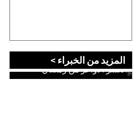
المزيد من الخبراء >
الليالي التي قد تغيّر قدرك: سرّ
العشر الأواخر من رمضان