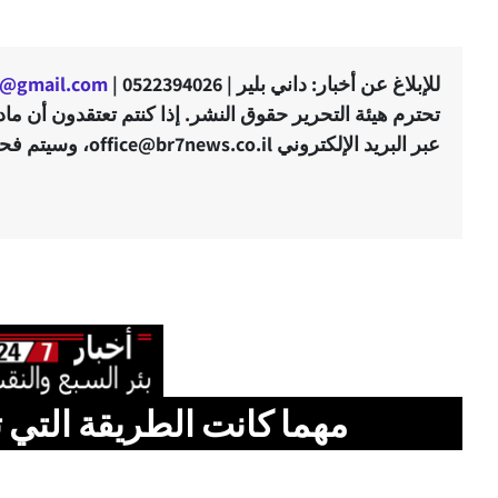
للإبلاغ عن أخبار: داني بلير | 0522394026 |
er@gmail.com
تحترم هيئة التحرير حقوق النشر. إذا كنتم تعتقدون أن م
عبر البريد الإلكتروني office@br7news.co.il، وسيتم فحص التوجّه في أقرب وقت ممكن.
مهما كانت الطريقة التي ت