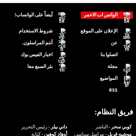
الواتس اب الاحمر
أيضاً على الواتساب!
الإعلان على الموقع
شروط الاستخدام
عن
أنتم المراسلون.
اتصلوا بنا
اخبار الفيس بوك
مجلة
بئر السبع معا
المواضيع
RSS
فريق النظام:
كوبي سحر -
الناشر
داني بيلر -
رئيس التحرير
موشيه فريل -
مراسل سياسي
أوهاد كوهين -
كتابة