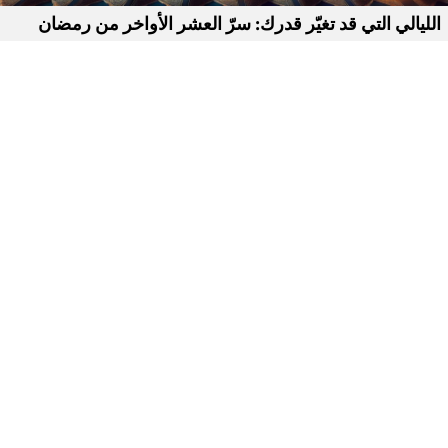
الليالي التي قد تغيّر قدرك: سرّ العشر الأواخر من رمضان