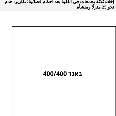
إخلاء ثلاثة تجمعات في اللقية بعد أحكام قضائية؛ تقارير: هدم
نحو 25 منزلًا ومنشأة