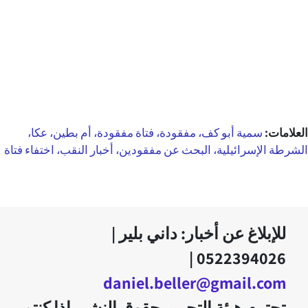
العلامات:
سمية أبو كف، مفقودة، فتاة مفقودة، أم بطين، عكا،
الشرطة الإسرائيلية، البحث عن مفقودين، أخبار النقب، اختفاء فتاة
للإبلاغ عن أخبار: داني بلير |
0522394026 |
daniel.beller@gmail.com
تحترم هيئة التحرير حقوق النشر. إذا كنتم