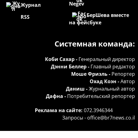
Negev
Журнал
БерШева вместе
RSS
на фейсбуке
Системная команда:
Коби Сахар -
Генеральный директор
Дэнни Беллер -
Главный редактор
Моше Фриэль -
Репортер
Охад Коэн -
Автор
Даниш -
Журнальный автор
Дафна -
Потребительский репортер
Реклама на сайте:
072.3946344
Запросы -
office@br7news.co.il