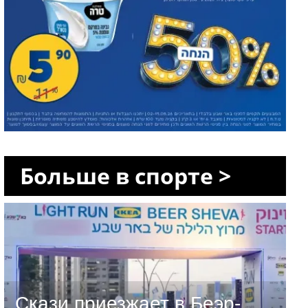
Больше в спорте >
Скази приезжает в Беэр-