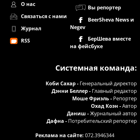
О нас
Вы репортер
Связаться с нами
BeerSheva News и
Negev
Журнал
БерШева вместе
RSS
на фейсбуке
Системная команда:
Коби Сахар -
Генеральный директор
Дэнни Беллер -
Главный редактор
Моше Фриэль -
Репортер
Охад Коэн -
Автор
Даниш -
Журнальный автор
Дафна -
Потребительский репортер
Реклама на сайте:
072.3946344