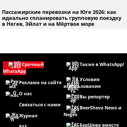
Пассажирские перевозки на Юге 2026: как
идеально спланировать групповую поездку
в Негев, Эйлат и на Мёртвое море
Срочный
Также в WhatsApp!
WhatsApp
Условия
Реклама на сайте
использования
О нас
Вы репортер
Связаться с нами
BeerSheva News и
Negev
Журнал
БерШева вместе
RSS