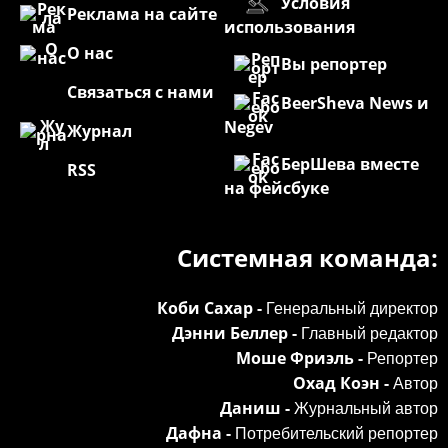
Условия
Реклама на сайте
использования
О нас
Вы репортер
Связаться с нами
BeerSheva News и
Negev
Журнал
БерШева вместе
RSS
на фейсбуке
Системная команда:
Коби Сахар -
Генеральный директор
Дэнни Беллер -
Главный редактор
Моше Фриэль -
Репортер
Охад Коэн -
Автор
Даниш -
Журнальный автор
Дафна -
Потребительский репортер