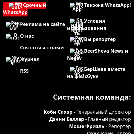
Срочный
Также в WhatsApp!
WhatsApp
Условия
Реклама на сайте
использования
О нас
Вы репортер
Связаться с нами
BeerSheva News и
Negev
Журнал
БерШева вместе
RSS
на фейсбуке
Системная команда:
Коби Сахар -
Генеральный директор
Дэнни Беллер -
Главный редактор
Моше Фриэль -
Репортер
Охад Коэн -
Автор