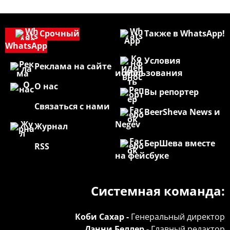
Срочный
Также в WhatsApp!
WhatsApp
Условия
Реклама на сайте
использования
О нас
Вы репортер
Связаться с нами
BeerSheva News и
Negev
Журнал
БерШева вместе
RSS
на фейсбуке
Системная команда:
Коби Сахар -
Генеральный директор
Дэнни Беллер -
Главный редактор