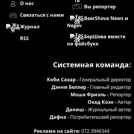
О нас
Вы репортер
Связаться с нами
BeerSheva News и
Negev
Журнал
БерШева вместе
RSS
на фейсбуке
Системная команда:
Коби Сахар -
Генеральный директор
Дэнни Беллер -
Главный редактор
Моше Фриэль -
Репортер
Охад Коэн -
Автор
Даниш -
Журнальный автор
Дафна -
Потребительский репортер
Реклама на сайте:
072.3946344