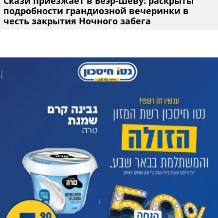
Скази приезжает в Беэр-Шеву: раскрыты
подробности грандиозной вечеринки в
честь закрытия Ночного забега