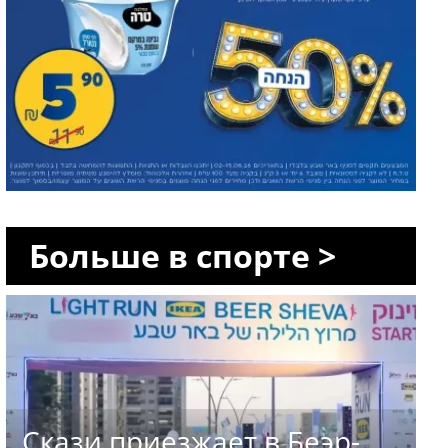
Больше в спорте >
Скази приезжает в Беэр-