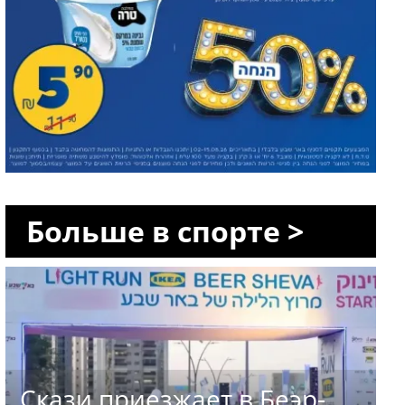
Больше в спорте >
Скази приезжает в Беэр-