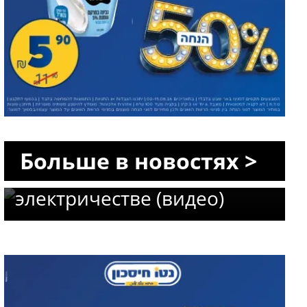
Пик наглости в Сегев-
Шалом: нелегальная АЗС
Больше в новостях >
работала на ворованном
электричестве (видео)