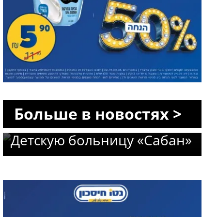
Новое назначение в
«Сороке»: профессор Авив
Больше в новостях >
Гольдбарт возглавит
Детскую больницу «Сабан»