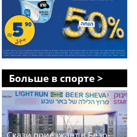
Больше в спорте >
Скази приезжает в Беэр-