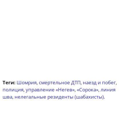
Теги:
Шомрия
смертельное ДТП
наезд и побег
,
,
,
полиция
управление «Негев»
«Сорока»
линия
,
,
,
шва
нелегальные резиденты (шабахисты).
,