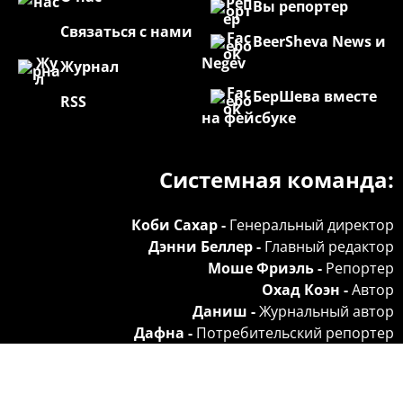
Вы репортер
Связаться с нами
BeerSheva News и
Negev
Журнал
БерШева вместе
RSS
на фейсбуке
Системная команда:
Коби Сахар -
Генеральный директор
Дэнни Беллер -
Главный редактор
Моше Фриэль -
Репортер
Охад Коэн -
Автор
Даниш -
Журнальный автор
Дафна -
Потребительский репортер
Реклама на сайте:
072.3946344
Запросы -
office@br7news.co.il