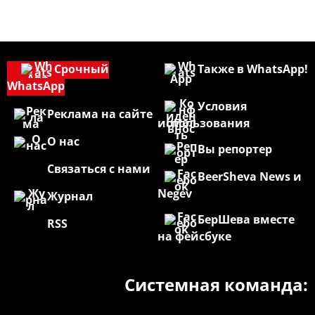
Срочный
Также в WhatsApp!
WhatsApp
Условия
Реклама на сайте
использования
О нас
Вы репортер
Связаться с нами
BeerSheva News и
Negev
Журнал
БерШева вместе
RSS
на фейсбуке
Системная команда: