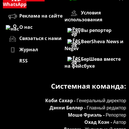
WhatsApp
Условия
Реклама на сайте
использования
О нас
Вы репортер
Связаться с нами
BeerSheva News и
Negev
Журнал
БерШева вместе
RSS
на фейсбуке
Системная команда:
Коби Сахар -
Генеральный директор
Дэнни Беллер -
Главный редактор
Моше Фриэль -
Репортер
Охад Коэн -
Автор