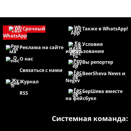
Срочный
Также в WhatsApp!
WhatsApp
Условия
Реклама на сайте
использования
О нас
Вы репортер
Связаться с нами
BeerSheva News и
Negev
Журнал
БерШева вместе
RSS
на фейсбуке
Системная команда: