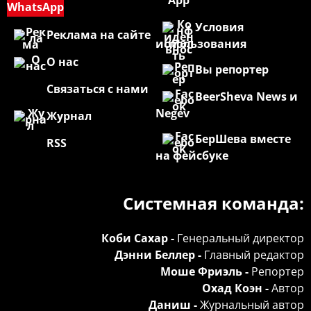
WhatsApp
Условия
Реклама на сайте
использования
О нас
Вы репортер
Связаться с нами
BeerSheva News и
Negev
Журнал
БерШева вместе
RSS
на фейсбуке
Системная команда:
Коби Сахар -
Генеральный директор
Дэнни Беллер -
Главный редактор
Моше Фриэль -
Репортер
Охад Коэн -
Автор
Даниш -
Журнальный автор