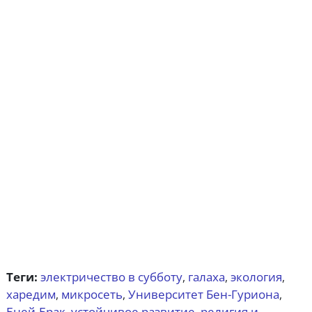
Теги:
электричество в субботу
галаха
экология
,
,
,
харедим
микросеть
Университет Бен-Гуриона
,
,
,
Бней-Брак
устойчивое развитие
религия и