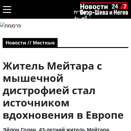
עברית
العربية
Новости // Местные
Житель Мейтара с
мышечной
дистрофией стал
источником
вдохновения в Европе
Эйлон Голан, 43-летний житель Мейтара,