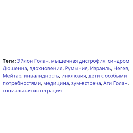
Теги:
Эйлон Голан
мышечная дистрофия
синдром
,
,
Дюшенна
вдохновение
Румыния
Израиль
Негев
,
,
,
,
,
Мейтар
инвалидность
инклюзия
дети с особыми
,
,
,
потребностями
медицина
зум-встреча
Аги Голан
,
,
,
,
социальная интеграция