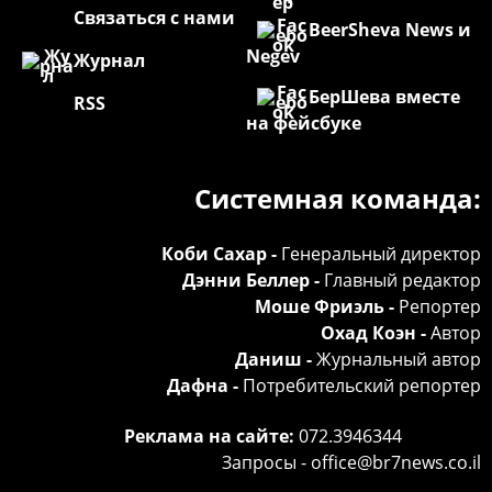
Связаться с нами
BeerSheva News и
Negev
Журнал
БерШева вместе
RSS
на фейсбуке
Системная команда:
Коби Сахар -
Генеральный директор
Дэнни Беллер -
Главный редактор
Моше Фриэль -
Репортер
Охад Коэн -
Автор
Даниш -
Журнальный автор
Дафна -
Потребительский репортер
Реклама на сайте:
072.3946344
Запросы -
office@br7news.co.il