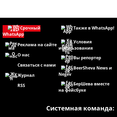
Срочный
Также в WhatsApp!
WhatsApp
Условия
Реклама на сайте
использования
О нас
Вы репортер
Связаться с нами
BeerSheva News и
Negev
Журнал
БерШева вместе
RSS
на фейсбуке
Системная команда: