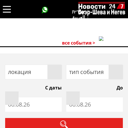
עברית
العربية
все события >
локация
тип события
С даты
До