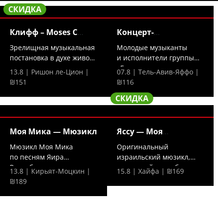
СКИДКА
Клифф – Moses C
Концерт-
исполняет
посвящение
Зрелищная музыкальная
Молодые музыканты
постановка в духе живого
и исполнители группы
кино —...
«Гольда» посвящают
13.8 | Ришон ле-Цион |
07.8 | Тель-Авив-Яффо |
свой...
₪151
₪116
СКИДКА
Моя Мика — Мюзикл
Яссу — Моя
греческая
Мюзикл Моя Мика
Оригинальный
по песням Яира
израильский мюзикл,
Розенблюма — это
сотканный из любимых
13.8 | Кирьят-Моцкин |
15.8 | Хайфа | ₪169
трогательная...
греческих...
₪189