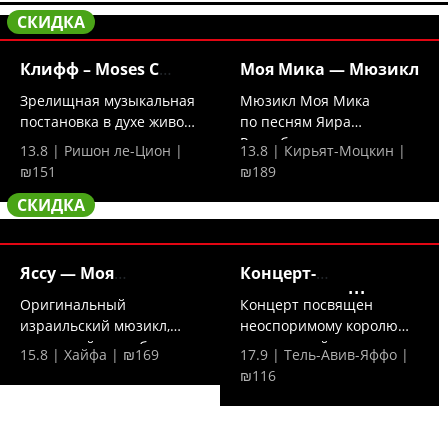
СКИДКА
Клифф – Moses C
Моя Мика — Мюзикл
исполняет
Зрелищная музыкальная
Мюзикл Моя Мика
постановка в духе живого
по песням Яира
кино —...
Розенблюма — это
13.8 | Ришон ле-Цион |
13.8 | Кирьят-Моцкин |
трогательная...
₪151
₪189
СКИДКА
Яссу — Моя
Концерт-
греческая
посвящение Шломо
Оригинальный
Концерт посвящен
израильский мюзикл,
неоспоримому королю
сотканный из любимых
израильской музыки —
15.8 | Хайфа | ₪169
17.9 | Тель-Авив-Яффо |
греческих...
Шломо...
₪116