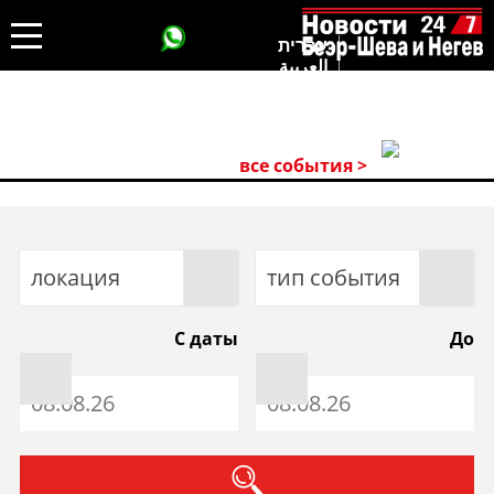
עברית
العربية
все события >
локация
тип события
С даты
До