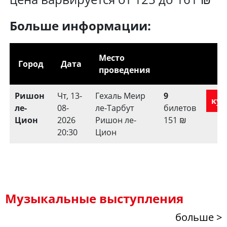
Больше информации:
Место
Город
Дата
проведения
Ришон
Чт, 13-
Гехаль Меир
9
куп
ле-
08-
ле-Тарбут
билетов
Цион
2026
Ришон ле-
151
₪
20:30
Цион
Музыкальные выступления
больше >