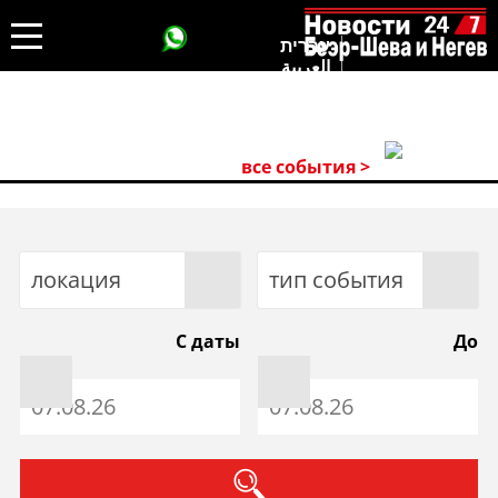
עברית
العربية
все события >
локация
тип события
С даты
До