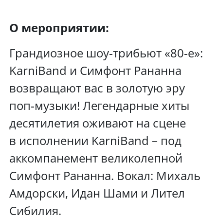
О мероприятии:
Грандиозное шоу‑трибьют «80‑е»:
KarniBand и Симфонт Рананна
возвращают вас в золотую эру
поп‑музыки! Легендарные хиты
десятилетия оживают на сцене
в исполнении KarniBand – под
аккомпанемент великолепной
Симфонт Рананна. Вокал: Михаль
Амдорски, Идан Шами и Лител
Сибилия.