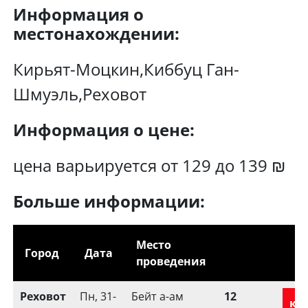
Информация о
местонахождении:
Кирьят-Моцкин,Киббуц Ган-
Шмуэль,Реховот
Информация о цене:
цена варьируется от 129 до 139 ₪
Больше информации:
Место
Город
Дата
проведения
Реховот
Пн, 31-
Бейт а-ам
12
ку