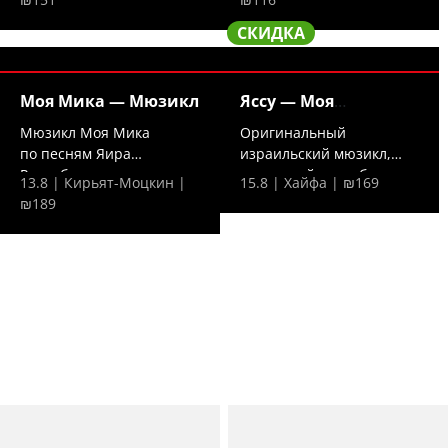
СКИДКА
Моя Мика — Мюзикл
Яссу — Моя
греческая
Мюзикл Моя Мика
Оригинальный
по песням Яира
израильский мюзикл,
Розенблюма — это
сотканный из любимых
13.8 | Кирьят-Моцкин |
15.8 | Хайфа | ₪169
трогательная...
греческих...
₪189