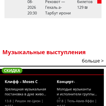
08-
Реховот —
билетов
2026
Гехаль а-
129
₪
20:30
Тарбут ирони
Музыкальные выступления
больше >
СКИДКА
Клифф – Moses C
Концерт-
исполняет
посвящение
Зрелищная музыкальная
Молодые музыканты
постановка в духе живого
и исполнители группы
кино —...
«Гольда» посвящают
13.8 | Ришон ле-Цион |
07.8 | Тель-Авив-Яффо |
свой...
₪151
₪116