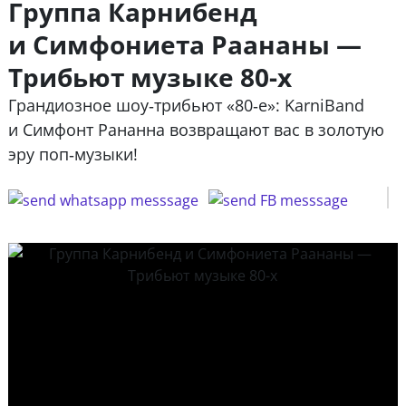
Группа Карнибенд
и Симфониета Раананы —
Трибьют музыке 80-х
Грандиозное шоу‑трибьют «80‑е»: KarniBand
и Симфонт Рананна возвращают вас в золотую
эру поп‑музыки!