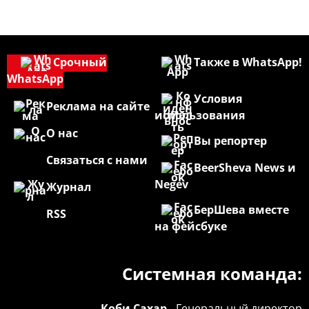
Срочный
Также в WhatsApp!
WhatsApp
Условия
Реклама на сайте
использования
О нас
Вы репортер
Связаться с нами
BeerSheva News и
Negev
Журнал
БерШева вместе
RSS
на фейсбуке
Системная команда:
Коби Сахар -
Генеральный директор