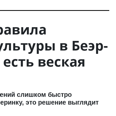
равила
ультуры в Беэр-
 есть веская
дений слишком быстро
еринку, это решение выглядит