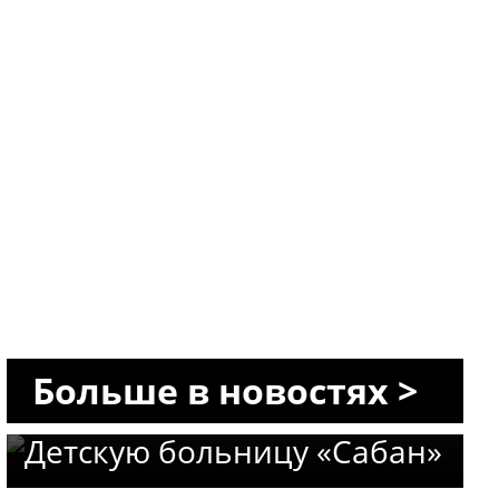
Новое назначение в
«Сороке»: профессор Авив
Больше в новостях >
Гольдбарт возглавит
Детскую больницу «Сабан»