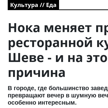
Культура // Еда
Нока меняет п
ресторанной к
Шеве - и на это
причина
В городе, где большинство заве
превращают вечер в шумную веч
особенно интересным.