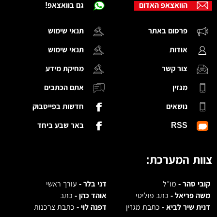
הוואצאפ האדום
גם בוואצאפ!
פרסום באתר
תנאי שימוש
אודות
תנאי שימוש
צור קשר
מחיקת מידע
מגזין
אתם הכתבים
נושאים
חדשות בפייסבוק
RSS
באר שבע ביחד
צוות המערכת:
קובי סהר -
מו״ל
דני בלר -
עורך ראשי
משה פריאל -
כתב פוליטי
אוהד כהן -
כתב
דנית שיר לביא -
כתבת מגזין
דפנה לוי -
כתבת צרכנות