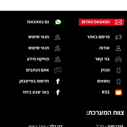
הוואצאפ האדום
גם בוואצאפ!
פרסום באתר
תנאי שימוש
אודות
תנאי שימוש
צור קשר
מחיקת מידע
מגזין
אתם הכתבים
נושאים
חדשות בפייסבוק
RSS
באר שבע ביחד
צוות המערכת:
קובי סהר -
מו״ל
דני בלר -
עורך ראשי