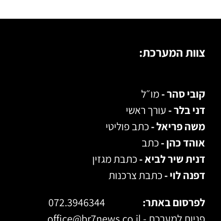
צוות המערכת:
קובי סהר -
מו״ל
דני בלר -
עורך ראשי
משה פריאל -
כתב פוליטי
אוהד כהן -
כתב
דנית שיר לביא -
כתבת מגזין
דפנה לוי -
כתבת צרכנות
לפרסום באתר:
072.3946344
פניות למערכת -
office@br7news.co.il