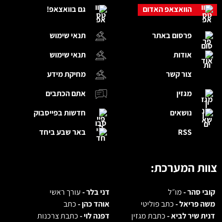
הוואצאפ האדום
גם בוואצאפ!
פרסום באתר
תנאי שימוש
אודות
תנאי שימוש
צור קשר
מחיקת מידע
מגזין
אתם הכתבים
נושאים
חדשות בפייסבוק
RSS
באר שבע ביחד
צוות המערכת:
קובי סהר -
מו״ל
דני בלר -
עורך ראשי
משה פריאל -
כתב פוליטי
אוהד כהן -
כתב
דנית שיר לביא -
כתבת מגזין
דפנה לוי -
כתבת צרכנות