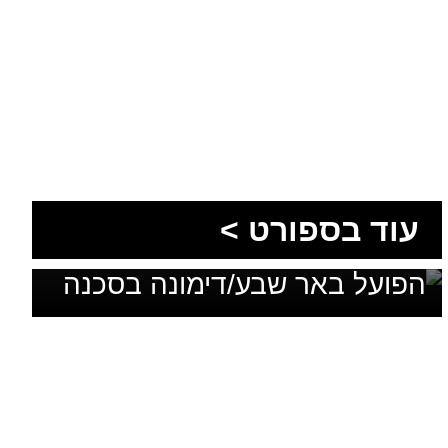
עוד בספורט >
בלי מאמן, בלי סגל ועם דדליין:
הפועל באר שבע/דימונה בסכנה