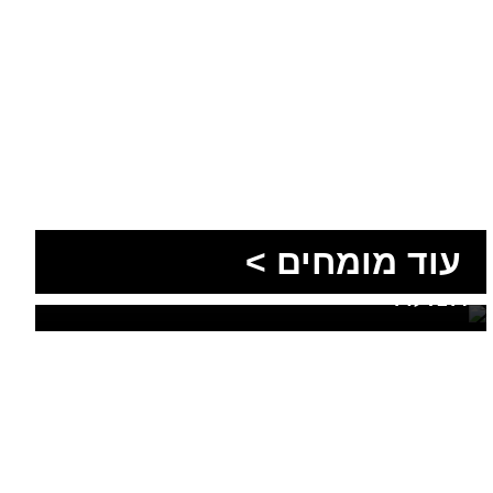
הסעות בדרום 2026: כך
מתכננים נסיעה קבוצתית
עוד מומחים >
מושלמת לנגב, לאילת ולים
המלח