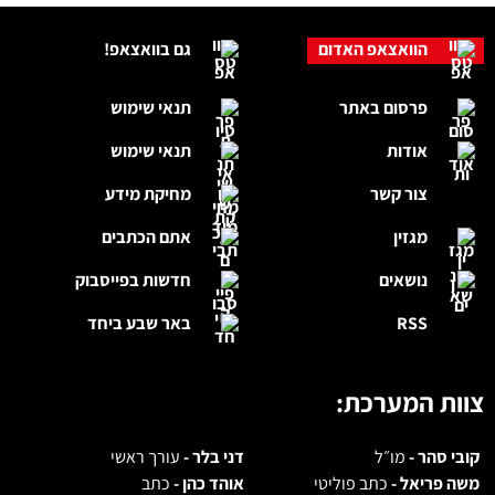
הוואצאפ האדום
גם בוואצאפ!
פרסום באתר
תנאי שימוש
אודות
תנאי שימוש
צור קשר
מחיקת מידע
מגזין
אתם הכתבים
נושאים
חדשות בפייסבוק
RSS
באר שבע ביחד
צוות המערכת:
קובי סהר -
מו״ל
דני בלר -
עורך ראשי
משה פריאל -
כתב פוליטי
אוהד כהן -
כתב