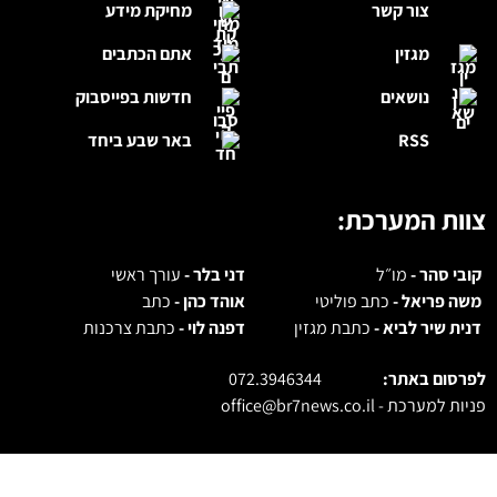
צור קשר
מחיקת מידע
מגזין
אתם הכתבים
נושאים
חדשות בפייסבוק
RSS
באר שבע ביחד
צוות המערכת:
קובי סהר -
מו״ל
דני בלר -
עורך ראשי
משה פריאל -
כתב פוליטי
אוהד כהן -
כתב
דנית שיר לביא -
כתבת מגזין
דפנה לוי -
כתבת צרכנות
לפרסום באתר:
072.3946344
פניות למערכת -
office@br7news.co.il