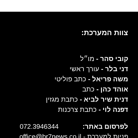
צוות המערכת:
קובי סהר -
מו״ל
דני בלר -
עורך ראשי
משה פריאל -
כתב פוליטי
אוהד כהן -
כתב
דנית שיר לביא -
כתבת מגזין
דפנה לוי -
כתבת צרכנות
לפרסום באתר:
072.3946344
פניות למערכת -
office@br7news.co.il