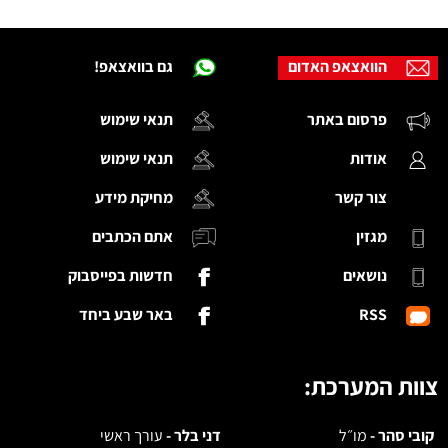
הוואצאפ האדום
גם בוואצאפ!
פרסום באתר
תנאי שימוש
אודות
תנאי שימוש
צור קשר
מחיקת מידע
מגזין
אתם הכתבים
נושאים
חדשות בפייסבוק
RSS
באר שבע ביחד
צוות המערכת:
קובי סהר -
מו״ל
דני בלר -
עורך ראשי