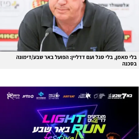
בלי מאמן, בלי סגל ועם דדליין: הפועל באר שבע/דימונה
בסכנה