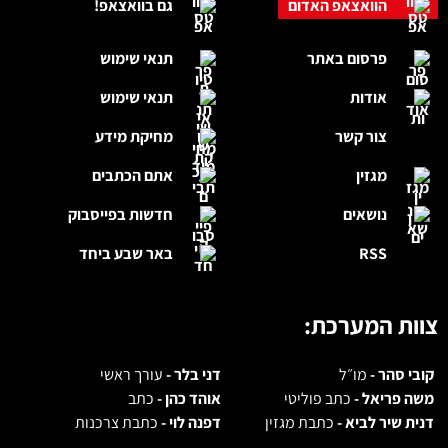
הוואצאפ האדום
גם בוואצאפ!
פרסום באתר
תנאי שימוש
אודות
תנאי שימוש
צור קשר
מחיקת מידע
מגזין
אתם הכתבים
נושאים
חדשות בפייסבוק
RSS
באר שבע ביחד
צוות המערכת:
קובי סהר -
מו״ל
דני בלר -
עורך ראשי
משה פריאל -
כתב פוליטי
אוהד כהן -
כתב
דנית שיר לביא -
כתבת מגזין
דפנה לוי -
כתבת צרכנות