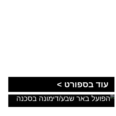
עוד בספורט >
בלי מאמן, בלי סגל ועם דדליין:
הפועל באר שבע/דימונה בסכנה