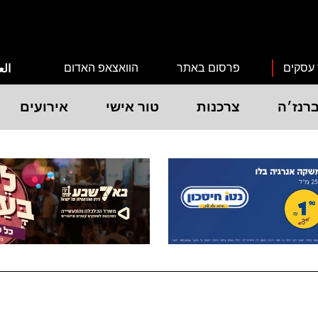
 עסקים
פרסום באתר
הוואצאפ האדום
الع
רנז׳ה
צרכנות
טור אישי
אירועים