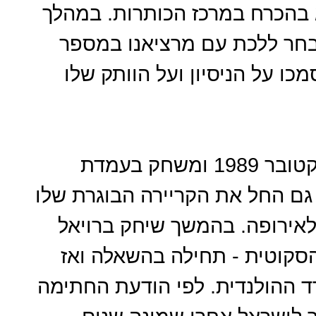
 בהכרח במרכז הכותרות. במהלך
 בחר ללכת עם מרציאנו במספר
ו על הניסיון ועל הוותק שלו
מרציאנו, יליד אשדוד, נולד ב-7 באוקטובר 1989 ומשחק בעמדת
גם החל את הקריירה הבוגרת שלו
שיצא לאירופה. בהמשך שיחק ברויאל
הסקוטית - תחילה בהשאלה ואז
רד ההולנדית. לפי הודעת החתימה