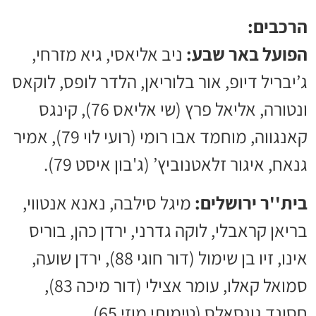
הרכבים:
הפועל באר שבע:
ניב אליאסי, גיא מזרחי,
ג’יבריל דיופ, אור בלוריאן, הלדר לופס, לוקאס
ונטורה, אליאל פרץ (שי אליאס 76), קינגס
קאנגווה, מוחמד אבו רומי (רועי לוי 79), אמיר
גנאח, איגור זלאטנוביץ’ (ג'בון איסט 79).
בית''ר ירושלים:
מיגל סילבה, נאנא אנטווי,
בריאן קראבלי, לוקה גדרני, ירדן כהן, בוריס
אינו, זיו בן שימול (דור חוגי 88), ירדן שועה,
סמואל קאלו, עומר אצילי (דור מיכה 83),
חסונד גונסאלס (טימותי מוזי 65).