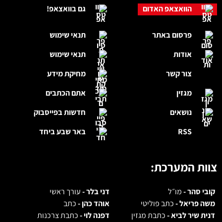
הוואצאפ האדום
גם בוואצאפ!
פרסום באתר
תנאי שימוש
אודות
תנאי שימוש
צור קשר
מחיקת מידע
מגזין
אתם הכתבים
נושאים
חדשות בפייסבוק
RSS
באר שבע ביחד
צוות המערכת:
קובי סהר -
מו״ל
דני בלר -
עורך ראשי
משה פריאל -
כתב פוליטי
אוהד כהן -
כתב
דנית שיר לביא -
כתבת מגזין
דפנה לוי -
כתבת צרכנות