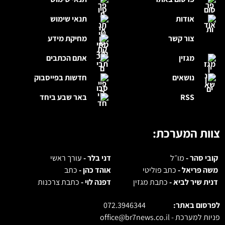
אודות
תנאי שימוש
צור קשר
מחיקת מידע
מגזין
אתם הכתבים
נושאים
חדשות בפייסבוק
RSS
באר שבע ביחד
צוות המערכת:
קובי סהר -
מו״ל
דני בלר -
עורך ראשי
משה פריאל -
כתב פוליטי
אוהד כהן -
כתב
דנית שיר לביא -
כתבת מגזין
דפנה לוי -
כתבת צרכנות
לפרסום באתר:
072.3946344
פניות למערכת -
office@br7news.co.il