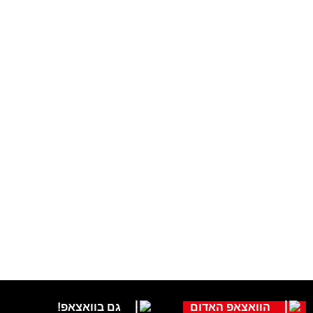
הוואצאפ האדום
גם בוואצאפ!