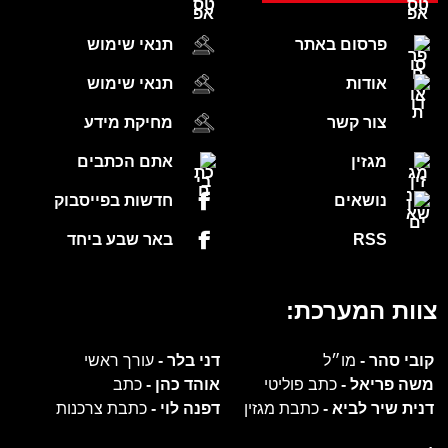
פרסום באתר
תנאי שימוש
אודות
תנאי שימוש
צור קשר
מחיקת מידע
מגזין
אתם הכתבים
נושאים
חדשות בפייסבוק
RSS
באר שבע ביחד
צוות המערכת:
קובי סהר -
מו״ל
דני בלר -
עורך ראשי
משה פריאל -
כתב פוליטי
אוהד כהן -
כתב
דנית שיר לביא -
כתבת מגזין
דפנה לוי -
כתבת צרכנות