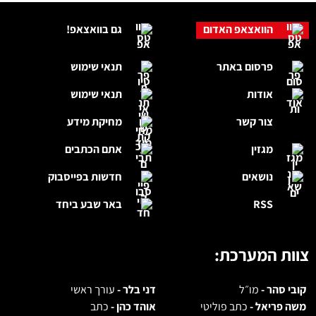
אודות
תנאי שימוש
צור קשר
מחיקת מידע
מגזין
אתם הכתבים
נושאים
חדשות בפייסבוק
RSS
באר שבע ביחד
צוות המערכת:
קובי סהר -
מו״ל
דני בלר -
עורך ראשי
משה פריאל -
כתב פוליטי
אוהד כהן -
כתב
דנית שיר לביא -
כתבת מגזין
דפנה לוי -
כתבת צרכנות
לפרסום באתר:
072.3946344
פניות למערכת -
office@br7news.co.il