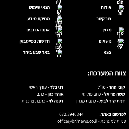
אודות
תנאי שימוש
צור קשר
מחיקת מידע
מגזין
אתם הכתבים
נושאים
חדשות בפייסבוק
RSS
באר שבע ביחד
צוות המערכת:
קובי סהר -
מו״ל
דני בלר -
עורך ראשי
משה פריאל -
כתב פוליטי
אוהד כהן -
כתב
דנית שיר לביא -
כתבת מגזין
דפנה לוי -
כתבת צרכנות
לפרסום באתר:
072.3946344
פניות למערכת -
office@br7news.co.il