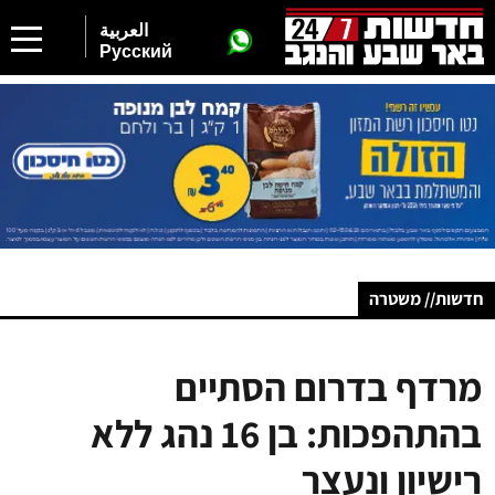
العربية
Русский
חדשות// משטרה
מרדף בדרום הסתיים
בהתהפכות: בן 16 נהג ללא
רישיון ונעצר