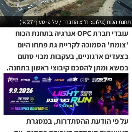
תחנת הכוח (צילום: יח''צ החברה / על פי סעיף 27 א')
עובדי חברת OPC אנרגיה בתחנת הכוח
'צומת' הסמוכה לקריית גת פתחו היום
בצעדים ארגוניים, בעקבות מבוי סתום
במשא ומתן להסכם קיבוצי ראשון בתחנה.
על פי הודעת ההסתדרות, במסגרת