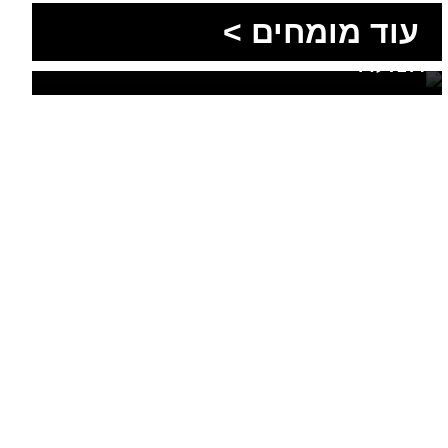
עוד מומחים >
מושלמת לנגב, לאילת ולים
המלח