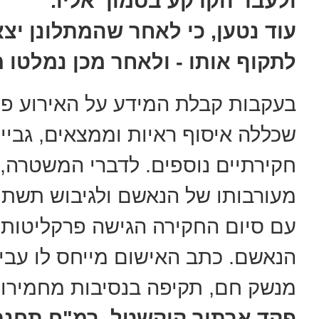
ולעבר הקרקע בסמוך אליו.
עוד נטען, כי לאחר שהמתלונן י
לתקוף אותו - ולאחר מכן נמלטו מ
בעקבות קבלת המידע על האירוע פת
שכללה איסוף ראיות וממצאים, גביי
חקירתיים נוספים. לדברי המשטרה, 
מעורבותו של הנאשם ולגיבוש תשתית
עם סיום החקירה הגישה פרקליטות מ
הנאשם. כתב האישום מייחס לו עביר
מנשק חם, תקיפה בנסיבות מחמירות 
פקד ארתור קוקשטל, רמ"ח תחנת