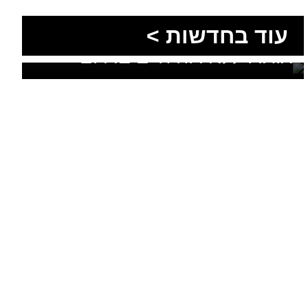
עוד בחדשות >
בתוך חצי שעה: שני בני אדם
אותרו ללא רוח חיים בדרום
הסעות בדרום 2026: כך
מתכננים נסיעה קבוצתית