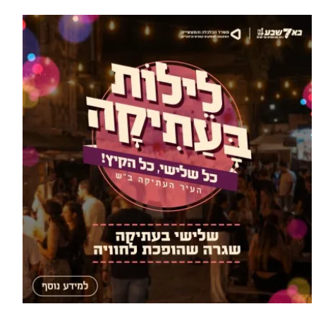
עוד בחדשות >
''מעט מאוד עסקאות נסגרות'': מה
קורה לשוק הנדל''ן בבאר שבע?