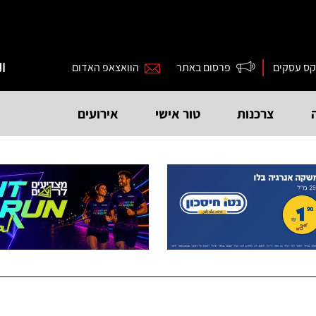
קס עסקים
פרסום באתר
הוואצאפ האדום
ال
צרכנות
טור אישי
אירועים